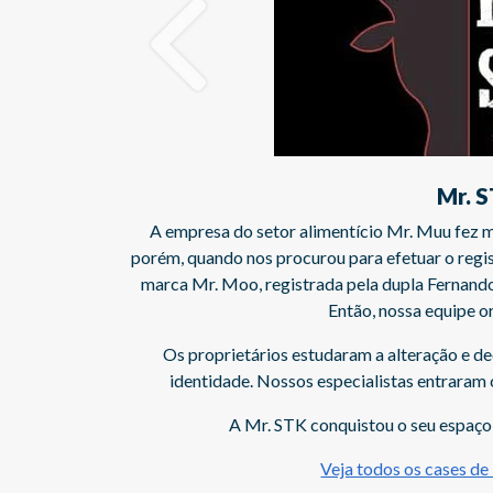
Previous
Mr. STK
r alimentício Mr. Muu fez muito sucesso no início das suas operaç
ocurou para efetuar o registro da marca, identificamos o conflit
istrada pela dupla Fernando e Sorocaba em São José dos Campos 
Então, nossa equipe orientou a mudança.
s estudaram a alteração e decidiram tornar a marca Mr.STK sua no
sos especialistas entraram com o processo e obtivemos o registro
TK conquistou o seu espaço e a cada dia conquista mais fãs.
Veja todos os cases de Registro de marca!