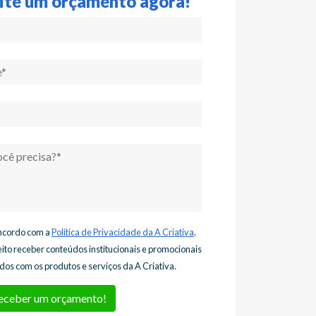
cite um orçamento agora!
sfarma figura no hall de companhias
benefícios fiscais a empresas com
Ministério da Ciência, Tecnologia,
MCTIC).
rma e faz todo o acompanhamento e
ncordo com a
Política de Privacidade da A Criativa
.
s.
eito receber conteúdos institucionais e promocionais
dos com os produtos e serviços da A Criativa.
 de marca!