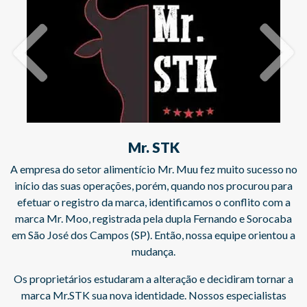
Previous
Next
STK
Nunesfa
 Mr. Muu fez muito sucesso no
Com atuação voltada para a ino
ém, quando nos procurou para
Nunesfarma figura no hall de com
dentificamos o conflito com a
Lei do Bem, lei federal que conc
a dupla Fernando e Sorocaba
empresas com atividades compro
ntão, nossa equipe orientou a
aprovadas pelo Ministério da Ciênci
ça.
Comunicações (
lteração e decidiram tornar a
A nossa equipe cuidou do registro
dade. Nossos especialistas
e faz todo o acompanhamento e pr